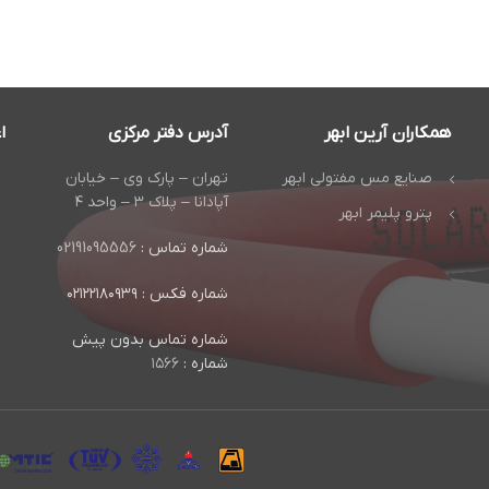
همکاران آرین ابهر
آدرس دفتر مرکزی
ا
صنایع مس مفتولی ابهر
تهران – پارک وی – خیابان
آپادانا – پلاک ۳ – واحد ۴
پترو پلیمر ابهر
شماره تماس :
02191095556
شماره فکس : ۰۲۱۲۲۱۸۰۹۳۹
شماره تماس بدون پیش
شماره :
۱۵۶۶