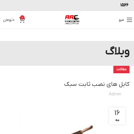
۱۵۶۶
0
منو
0
تومان
وبلاگ
مقالات
کابل‌ های نصب ثابت سبک
Admin
16
مه