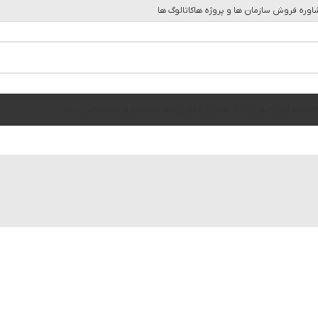
وره فروش سازمان ها و پروژه ها
کاتالوگ ها
ه
مجله آرین ابهر
رویداد ها
درباره ما
رویداد ها
همکاری با ما
تماس با ما