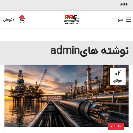
۱۵۶۶
0
منو
0
تومان
نوشته های
admin
04
جولای
مقالات