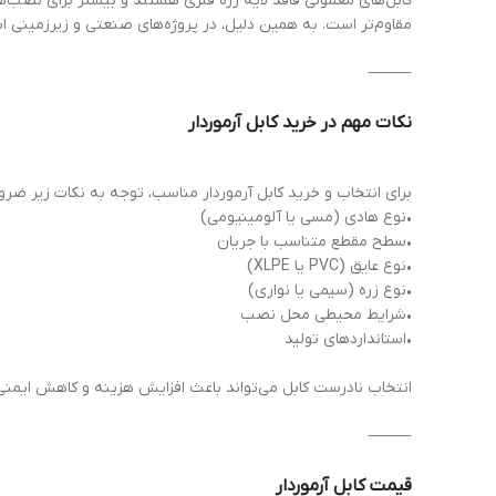
کابل‌های معمولی فاقد لایه زره فلزی هستند و بیشتر برای نصب‌ها
مقاوم‌تر است. به همین دلیل، در پروژه‌های صنعتی و زیرزمینی است
⸻
نکات مهم در خرید کابل آرموردار
برای انتخاب و خرید کابل آرموردار مناسب، توجه به نکات زیر ضر
•نوع هادی (مسی یا آلومینیومی)
•سطح مقطع متناسب با جریان
•نوع عایق (PVC یا XLPE)
•نوع زره (سیمی یا نواری)
•شرایط محیطی محل نصب
•استانداردهای تولید
انتخاب نادرست کابل می‌تواند باعث افزایش هزینه و کاهش ایمنی
⸻
قیمت کابل آرموردار