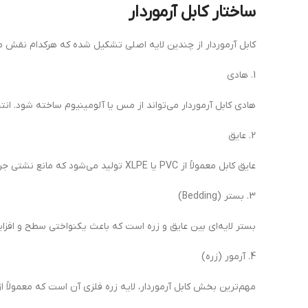
ساختار کابل آرموردار
کابل آرموردار از چندین لایه اصلی تشکیل شده که هرکدام نقش مه
1. هادی
هادی کابل آرموردار می‌تواند از مس یا آلومینیوم ساخته شود. ان
2. عایق
عایق کابل معمولاً از PVC یا XLPE تولید می‌شود که مانع نشتی جریان و اتصال کوتاه می‌شود.
3. بستر (Bedding)
بستر لایه‌ای بین عایق و زره است که باعث یکنواختی سطح و افز
4. آرمور (زره)
مهم‌ترین بخش کابل آرموردار، لایه زره فلزی آن است که معمولاً از سیم‌های فولادی گالوانیزه (SWA) یا نوار فولادی (STA) ساخته می‌شود. این 