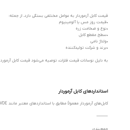
قیمت کابل آرموردار به عوامل مختلفی بستگی دارد، از جمله:
•قیمت روز مس یا آلومینیوم
•نوع و ضخامت زره
•سطح مقطع کابل
•ولتاژ نامی
•برند و شرکت تولیدکننده
به دلیل نوسانات قیمت فلزات، توصیه می‌شود قیمت کابل آرموردار
استانداردهای کابل آرموردار
کابل‌های آرموردار معمولاً مطابق با استانداردهای معتبر مانند IEC، VDE و ISIRI تولید می‌شوند. رعایت این استانداردها تضمین‌کننده ایمنی، کیفیت و عملکرد صحیح کابل در شرایط سخت است.
⸻
جمع‌بندی