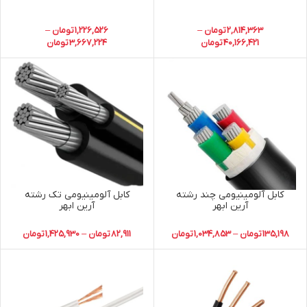
2,814,363
تومان
–
1,226,526
تومان
–
40,166,421
تومان
3,667,224
تومان
کابل آلومینیومی چند رشته
کابل آلومینیومی تک رشته
آرین ابهر
آرین ابهر
135,198
تومان
–
1,034,853
تومان
82,911
تومان
–
1,425,930
تومان