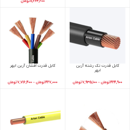
11,264,200
تومان
کابل قدرت تک رشته آرین
کابل قدرت افشان آرین ابهر
ابهر
424,900
تومان
–
7,935,100
تومان
427,000
تومان
–
7,716,400
تومان