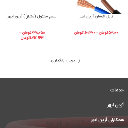
کابل افشان آرین ابهر
سیم مفتول (متراژ ) آرین ابهر
53,100
تومان
–
1,101,300
تومان
638,058
تومان
–
1,712,943
تومان
سیم افشان (حلقه ) آرین ابهر
کابل پنل خورشیدی (سولار)
1,507,362
تومان
–
149,640
تومان
–
220,893
تومان
85,845,510
تومان