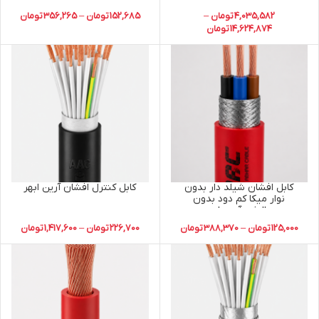
4,035,582
تومان
–
152,685
تومان
–
356,265
تومان
14,624,874
تومان
کابل افشان شیلد دار بدون
کابل کنترل افشان آرین ابهر
نوار میکا کم دود بدون
هالوژن آرین ابهر
125,000
تومان
–
388,370
تومان
226,700
تومان
–
1,417,600
تومان