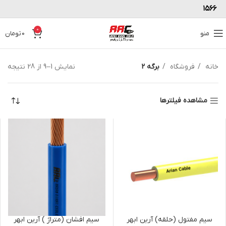
۱۵۶۶
0
منو
0
تومان
خانه
فروشگاه
برگه 3
نمایش 1–9 از 28 نتیجه
مشاهده فیلترها
سیم مفتول (حلقه) آرین ابهر
سیم افشان (متراژ ) آرین ابهر