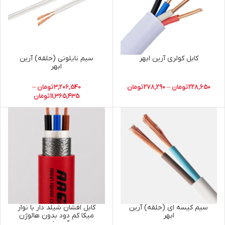
کابل کولری آرین ابهر
سیم نایلونی (حلقه) آرین
ابهر
228,650
تومان
–
278,290
تومان
3,206,540
تومان
–
11,365,435
تومان
سیم کیسه ای (حلقه) آرین
کابل افشان شیلد دار با نوار
ابهر
میکا کم دود بدون هالوژن
آرین ابهر