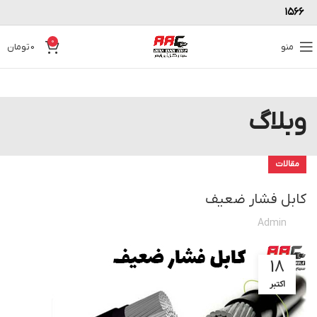
۱۵۶۶
0
منو
0
تومان
وبلاگ
مقالات
کابل فشار ضعیف
Admin
18
اکتبر