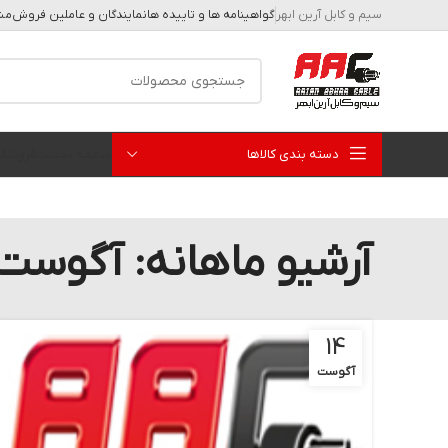
سیم و کابل آرین ابهر
گواهینامه ها و تاییده ها
نمایندگان و عاملین فروش
مشا
دسته بندی کالاها
صفحه نخست
فروشگا
آرشیو ماهانه: آگوست 022
14
آگوست