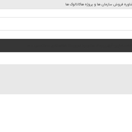
وره فروش سازمان ها و پروژه ها
کاتالوگ ها
ه
مجله آرین ابهر
رویداد ها
درباره ما
رویداد ها
همکاری با ما
تماس با ما