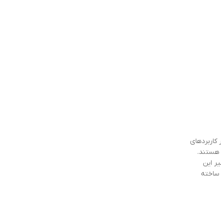
 کاربردهای
 کابل سازمانی هستند.
 تا 70+ نگهداری شود؛ در غیر این
، خطر آسیب دیدن روکش کابل در اثر عوامل آسیب‌رسان بیرونی وجود خواهد داشت. هادی این کابل برق نیز از مس آنیل شده کلاس 1 و 2 ساخته