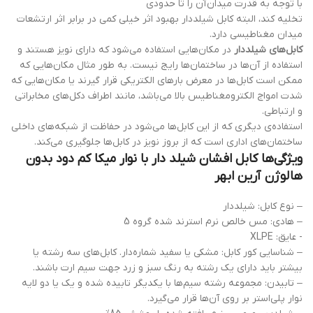
با توجه به قدرت میدان آن را تا حدودی
تخلیه کند، البته کابل شیلددار بهبود اثر خیلی کمی در برابر اثر ارتشعات
میدان مغناطیسی دارد.
کابل‌های شیلددار
در مکان‌هایی استفاده می‌شود که دارای نویز هستند و
استفاده از آن‌ها در ساختمان‌ها رایج نیست. به طور مثال مکان‌هایی که
ممکن است کابل‌ها در معرض بارهای الکتریکی قرار گیرند یا مکان‌هایی که
شدت امواج الکترومغناطیس بالا می‌باشد، مانند اطراف دکل‌های مخابراتی
و ارتباطی.
استفاده‌ی دیگری که از این کابل‌ها می‌شود در حفاظت از شبکه‌های داخلی
ساختمان‌های اداری است که از بروز نویز در کابل‌ها جلوگیری می‌کند.
ویژگی‌ها کابل افشان شیلد دار با نوار میکا کم دود بدون
هالوژن آرین ابهر
– نوع کابل: شیلددار
– هادی: مس خالص نرم استرند شده گروه 5
​- عایق: XLPE
– شناسایی کور کابل: مشکی یا سفید شماره‌دار. کابل‌های سه رشته یا
بیشتر باید دارای یک رشته به رنگ سبز و زرد جهت سیم ارت باشند.
– تابیدن: مجموعه رشته سیم‌ها با یکدیگر تابیده شده و یک یا دو لایه
نوار پلی‌استر بر روی آن‌ها قرار می‌گیرد.