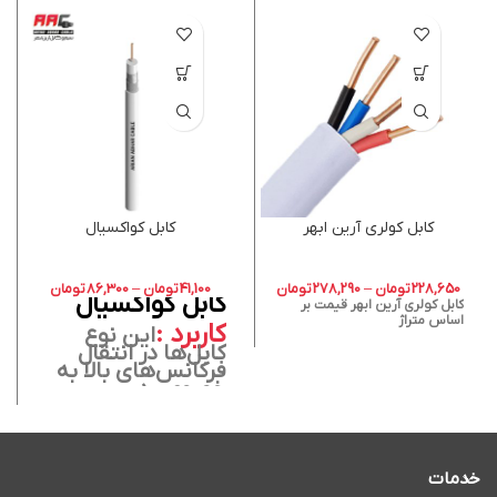
کابل کولری آرین ابهر
کابل کواکسیال
228,650
تومان
–
278,290
تومان
41,100
تومان
–
86,300
تومان
کابل کواکسیال
کابل کولری آرین ابهر قیمت بر
اساس متراژ
کاربرد :
این نوع
کابل‌ها در انتقال
فرکانس‌های بالا به
خصوص در
فرستنده‌ها و
گیرنده‌ها،
گیرنده‌های رادیو و
تلویزیون و
دوربین‌های مدار
خدمات
بسته به کار می‌روند.