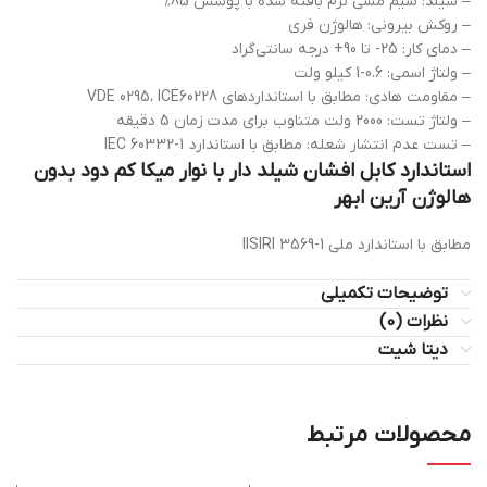
– شیلد: سیم مسی نرم بافته شده با پوشش 85%
– روکش بیرونی: هالوژن فری
– دمای کار: 25- تا 90+ درجه سانتی‌گراد
– ولتاژ اسمی: 0.6-1 کیلو ولت
– مقاومت هادی: مطابق با استانداردهای VDE 0295، ICE60228
– ولتاژ تست: 2000 ولت متناوب برای مدت زمان 5 دقیقه
– تست عدم انتشار شعله: مطابق با استاندارد IEC 60332-1
استاندارد کابل افشان شیلد دار با نوار میکا کم دود بدون
هالوژن آرین ابهر
مطابق با استاندارد ملی IISIRI 3569-1
توضیحات تکمیلی
نظرات (0)
دیتا شیت
محصولات مرتبط