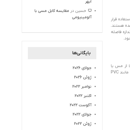
ابهر
حسین
در
مقایسه کابل مسی با
آلومینیومی
تفاده قرار
هده هستند.
دازه فاصله
ود.
بایگانی‌ها
 از مس یا
جولای 2026
آلومینیوم به عنوان هادی سیم استفاده می‌شود؛ زیرا رسانایی الکتریکی بالاتری نسبت به دیگر فلزات دارند. عایق سیم نیز از یک ماده پلاستیکی مانند PVC
ژوئن 2026
نوامبر 2022
اکتبر 2022
آگوست 2022
جولای 2022
ژوئن 2022