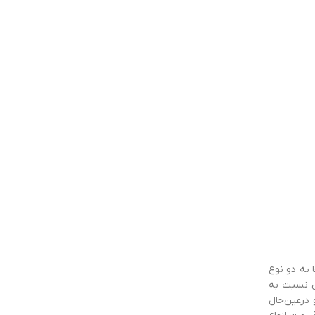
 به دو نوع
س نسبت به
 درعین‌حال