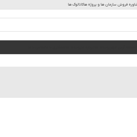
وره فروش سازمان ها و پروژه ها
کاتالوگ ها
ه
مجله آرین ابهر
رویداد ها
درباره ما
رویداد ها
همکاری با ما
تماس با ما