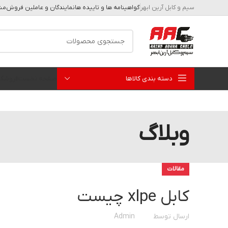
سیم و کابل آرین ابهر
گواهینامه ها و تاییده ها
نمایندگان و عاملین فروش
مشا
دسته بندی کالاها
صفحه نخست
فروشگا
وبلاگ
مقالات
کابل xlpe چیست
ارسال توسط
Admin