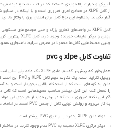
فیزیکی و حرارت بالا مواردی هستند که در اغلب صنایع دیده می‌شون
از کابل XLPE در معادن امری ضروری‌ است و یا اینکه در 
قرار بگیرند. به‌علاوه، این نوع کابل برای انتقال برق با ولتاژ بالا 
کابل‌ XLPE در واحدهای تجاری بزرگ و حتی مجتمع‌های مسکو
چنین محیط‌هایی کابل‌ها معمولا در معرض شرایط ناهنجاری همچو
تفاوت کابل xlpe و pvc
را تحمل کند؛ این کابل بیشتر مناسب محیط‌هایی ا‌ست که کابل در
به کار می‌رود و روکش نهایی کابل از جنس PVC است. در ادامه، دیگر تفاوت‌های مهم این دو نوع کابل را بیان می‌کنیم:
دوام عایق XLPE به‌مراتب از عایق PVC بیشتر است.
دیگر برتری XLPE نسبت به PVC عدم وجود کلرید در ساختار آن است. این موضوع باعث سازگاری بیشتر این عایق با محیط‌زیست می‌شود.