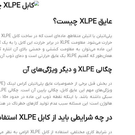
عایق XLPE چیست؟
پل
حرارت می‌شود. مقاومت XLPE در برابر حرارت، 
همان‌طور که گفتیم XLPE یک عایق حرارتی ا‌ست و دمای ذوب آن به چیزی در حدود 150 تا 170 درجه سانتی‌گراد می‌رسد.
چگالی XLPE و دیگر ویژگی‌های آن
هالوژن است؛ این مسئله سبب عدم تولید گازهای خطرناک در هنگ
در چه شرایطی باید از کابل XLPE استفاده کرد؟
در شرایط کاری مختلفی، ا