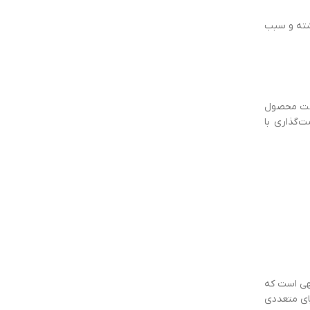
ذاشته و سبب
یمت محصول
ت‌گذاری با
ایق XLPE ماده‌ای به‌مراتب کارآمدتر از PVC است؛ لذا بدیهی‌ است که
 مزایای متعددی