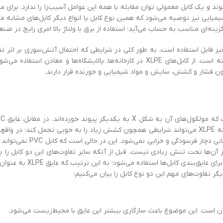
د و یک کابل معمولی توان مقابله با همه این عوامل آسیب‌زا را ندارد. برای مث
صنایع شیمیایی نیز توصیه می‌شود که همین نوع کابل یا انواع دیگر کابل‌های مشابه م
نیز گزینه‌ای مناسب به ‌حساب می‌آید؛ استفاده از برق با ولتاژ بالا امری رایج در ص
نی نیز قابل ‌استفاده است. به‌ طور کلی در شرایطی که احتمال آتش‌سوزی بر اثر ت
روغن و دیگر مایعات خورنده وجود دارد، کابل XLPE بهترین گزینه است. از کابل‌های XLPE در کارخانه‌ها، پالایشگاه‌ها و معاد
ن فشار و کشش، سایش و مواد شیمیایی و خورنده قرار دارند.
وینیل کلراید است. یک تفاوت مهم کابل XLPE و PVC این است که XLPE می‌تواند شرایطی همچون کشش زیاد را به ‌خوبی تحمل کند؛ 
عایق به‌ گونه‌ای‌ است که از استحکام بالایی برخوردار است و به‌ آسانی د
 آن‌ها تحت تنش زیادی نیست. قبل از آنکه سایر تفاوت‌های این دو کابل را ب
ذکر این نکته ضروری است که در برخی موارد از هر دوی این مواد برای عا