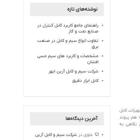
نوشته‌های تازه
راهنمای جامع کاربرد کابل کنترل در
صنایع نفت و گاز
تفاوت انواع سیم و کابل در صنعت
برق
مشخصات و کاربرد های سیم مسی
افشان
شرکت سیم و کابل آرین ابهر
کابل ابزار دقیق
یزات، کابل
بلی گفته می‌شود که عایق آن از جنس XLPE باشد. XLPE پلی‌اتیلنی ا‌ست که مولکول‌های آن به شکل X به هم پیوند
آخرین دیدگاه‌ها
همچنین نگاهی به
علوی
در
شرکت سیم و کابل آرین