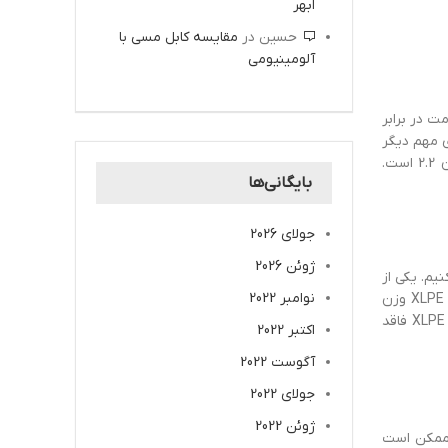
ابهر
حسین
در
مقایسه کابل مسی با
آلومینیومی
اد مقاومت در برابر
‌های مهم دیگر
این ماده می‌توان به مقاومت کششی و خمشی بالای آن اشاره کرد. جذب آب این ماده چیزی در حدود 0.01 درصد بوده و ثابت دی‌الکتریک آن 2.2 است.
بایگانی‌ها
جولای 2026
ژوئن 2026
سی می‌کنیم. یکی از
نوامبر 2022
ویژگی‌های مهم این عایق کابل، چگالی پایین آن است. چگالی XLPE تقریبا 0.92 گرم بر سانتی‌متر مکعب است؛ این موضوع سبب می‌شود کابل XLPE وزن
سبکی داشته باشد. با اینکه نقطه‌ ذوب این ماده در حدود 150 درجه سانتی‌گراد است، ظرفیت کارکرد آن به 90 درجه سانتی‌گراد می‌رسد. عایق XLPE فاقد
اکتبر 2022
آگوست 2022
جولای 2022
ژوئن 2022
نند و ممکن است