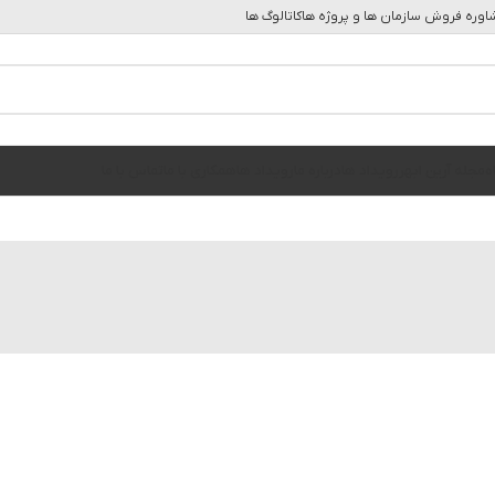
وره فروش سازمان ها و پروژه ها
کاتالوگ ها
ه
مجله آرین ابهر
رویداد ها
درباره ما
رویداد ها
همکاری با ما
تماس با ما