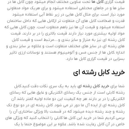
قیمت گزاری
کابل ها
تحت عناوین مختلف انجام میشود چون کابل ها در
سایز ها و در جاهای مختلفی استفاده میشود و برای هریک مواد متفاوتی
مورد نیاز است. برای مثال کابل هایی در زیر نقاط آبی استفاده میشود
قدرت و ضخامت کابل های آن متفاوت تر ازکابل هایی که داخل ساختمان
استفاده میشود و قیمت آن ها نیز باهم متفاوت است. چون کابل هایی که
مواد اولیه بیشتری مورد نیاز دارند قیمت بالاتری را در بر دارند، قیمت
کابل رشته ای نیز به متراژ و سایز بندی و….مرتبط است و قیمت کابل
های رشته ای در سایز های مختلف متفاوت است و عللاوه بر سایز بندی و
اندازه ،کابل ها از جنس مس و آلومینیوم هستند و نوسانات ارزی تاثیر
بسزایی در قیمت گزاری کابل ها دارد.
خرید کابل رشته ای
شما برای
خرید کابل رشته ای
باید به یک سری نکات دقت کنید.کابل
رشته کابلی است از جنس یک رسانای الکتریکی و عایق هایی که رسانای
الکتریکی را در بر دارند هر چه کیفیت این دو ماده اولیه کمتر باشد آن
کابل رشته ای از ایده آل ما دور تر می شود. کابل رشته ای در دو نوع تک
رشته و چند رشته دیده میشود که در قسمت بالا ویژگی ساختاری آن را
برسی کردیم شما در خرید این کابل ها کابلی را انتخاب کنید که ویژگی های
خاص در آن کابل رعایت شده باشد. علاوه بر این موضوع حتما با یک