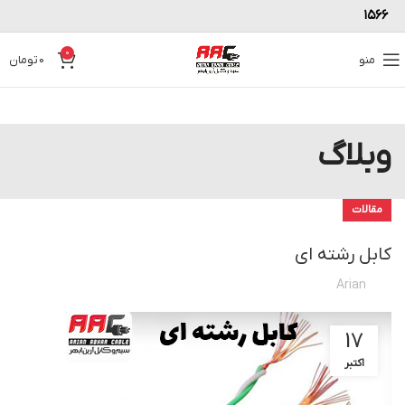
۱۵۶۶
0
منو
0
تومان
وبلاگ
مقالات
کابل رشته ای
Arian
17
اکتبر